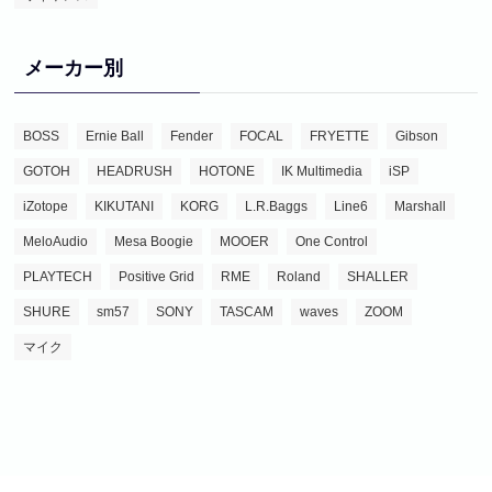
メーカー別
BOSS
Ernie Ball
Fender
FOCAL
FRYETTE
Gibson
GOTOH
HEADRUSH
HOTONE
IK Multimedia
iSP
iZotope
KIKUTANI
KORG
L.R.Baggs
Line6
Marshall
MeloAudio
Mesa Boogie
MOOER
One Control
PLAYTECH
Positive Grid
RME
Roland
SHALLER
SHURE
sm57
SONY
TASCAM
waves
ZOOM
マイク