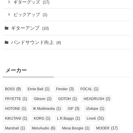
ギターグッズ
(17)
ピックアップ
(1)
ギターアンプ
(10)
バンドサウンド向上
(4)
メーカー
(9)
(1)
(3)
(1)
BOSS
Ernie Ball
Fender
FOCAL
(1)
(2)
(1)
(2)
FRYETTE
Gibson
GOTOH
HEADRUSH
(1)
(1)
(3)
(1)
HOTONE
IK Multimedia
iSP
iZotope
(1)
(1)
(1)
(31)
KIKUTANI
KORG
L.R.Baggs
Line6
(1)
(6)
(1)
(17)
Marshall
MeloAudio
Mesa Boogie
MOOER