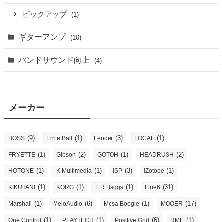
ピックアップ
(1)
ギターアンプ
(10)
バンドサウンド向上
(4)
メーカー
(9)
(1)
(3)
(1)
BOSS
Ernie Ball
Fender
FOCAL
(1)
(2)
(1)
(2)
FRYETTE
Gibson
GOTOH
HEADRUSH
(1)
(1)
(3)
(1)
HOTONE
IK Multimedia
iSP
iZotope
(1)
(1)
(1)
(31)
KIKUTANI
KORG
L.R.Baggs
Line6
(1)
(6)
(1)
(17)
Marshall
MeloAudio
Mesa Boogie
MOOER
(1)
(1)
(6)
(1)
One Control
PLAYTECH
Positive Grid
RME