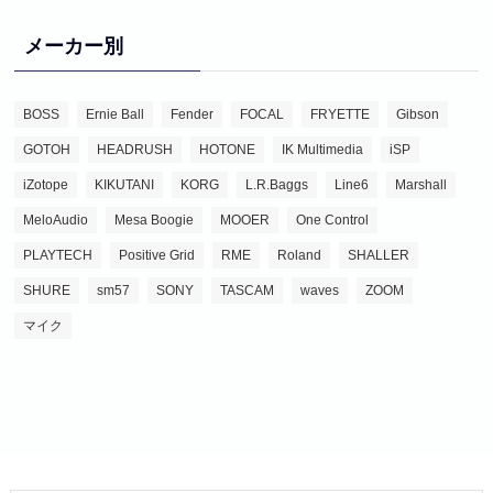
メーカー別
BOSS
Ernie Ball
Fender
FOCAL
FRYETTE
Gibson
GOTOH
HEADRUSH
HOTONE
IK Multimedia
iSP
iZotope
KIKUTANI
KORG
L.R.Baggs
Line6
Marshall
MeloAudio
Mesa Boogie
MOOER
One Control
PLAYTECH
Positive Grid
RME
Roland
SHALLER
SHURE
sm57
SONY
TASCAM
waves
ZOOM
マイク