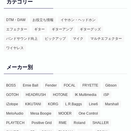
カテゴリー
DTM・DAW
お役立ち情報
イヤホン・ヘッドホン
エフェクター
ギター
ギターアンプ
ギターグッズ
バンドサウンド向上
ピックアップ
マイク
マルチエフェクター
ワイヤレス
メーカー別
BOSS
Ernie Ball
Fender
FOCAL
FRYETTE
Gibson
GOTOH
HEADRUSH
HOTONE
IK Multimedia
iSP
iZotope
KIKUTANI
KORG
L.R.Baggs
Line6
Marshall
MeloAudio
Mesa Boogie
MOOER
One Control
PLAYTECH
Positive Grid
RME
Roland
SHALLER