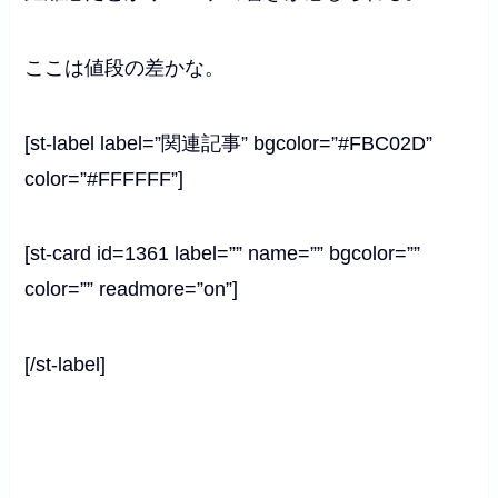
ここは値段の差かな。
[st-label label=”関連記事” bgcolor=”#FBC02D”
color=”#FFFFFF”]
[st-card id=1361 label=”” name=”” bgcolor=””
color=”” readmore=”on”]
[/st-label]