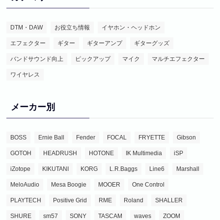
DTM・DAW
お役立ち情報
イヤホン・ヘッドホン
エフェクター
ギター
ギターアンプ
ギターグッズ
バンドサウンド向上
ピックアップ
マイク
マルチエフェクター
ワイヤレス
メーカー別
BOSS
Ernie Ball
Fender
FOCAL
FRYETTE
Gibson
GOTOH
HEADRUSH
HOTONE
IK Multimedia
iSP
iZotope
KIKUTANI
KORG
L.R.Baggs
Line6
Marshall
MeloAudio
Mesa Boogie
MOOER
One Control
PLAYTECH
Positive Grid
RME
Roland
SHALLER
SHURE
sm57
SONY
TASCAM
waves
ZOOM