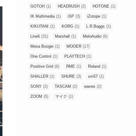
GOTOH
(1)
HEADRUSH
(2)
HOTONE
(1)
IK Multimedia
(1)
iSP
(3)
iZotope
(1)
KIKUTANI
(1)
KORG
(1)
L.R.Baggs
(1)
Line6
(31)
Marshall
(1)
MeloAudio
(6)
Mesa Boogie
(1)
MOOER
(17)
One Control
(1)
PLAYTECH
(1)
Positive Grid
(6)
RME
(1)
Roland
(1)
SHALLER
(1)
SHURE
(3)
sm57
(1)
SONY
(2)
TASCAM
(2)
waves
(2)
ZOOM
(5)
マイク
(1)