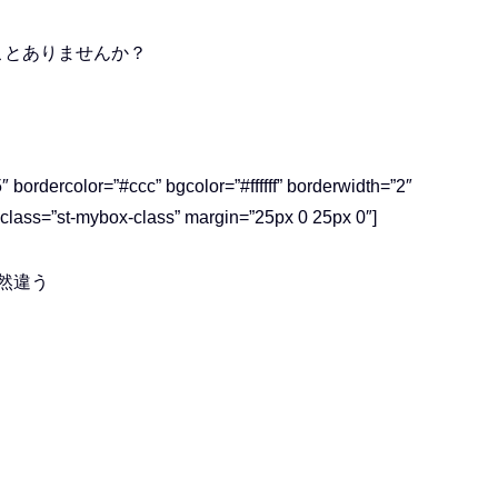
ことありませんか？
 bordercolor=”#ccc” bgcolor=”#ffffff” borderwidth=”2″
myclass=”st-mybox-class” margin=”25px 0 25px 0″]
然違う