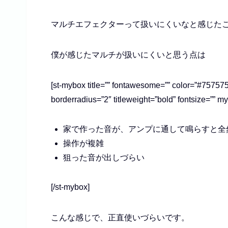
マルチエフェクターって扱いにくいなと感じた
僕が感じたマルチが扱いにくいと思う点は
[st-mybox title=”” fontawesome=”” color=”#757575″
borderradius=”2″ titleweight=”bold” fontsize=”” 
家で作った音が、アンプに通して鳴らすと全
操作が複雑
狙った音が出しづらい
[/st-mybox]
こんな感じで、正直使いづらいです。