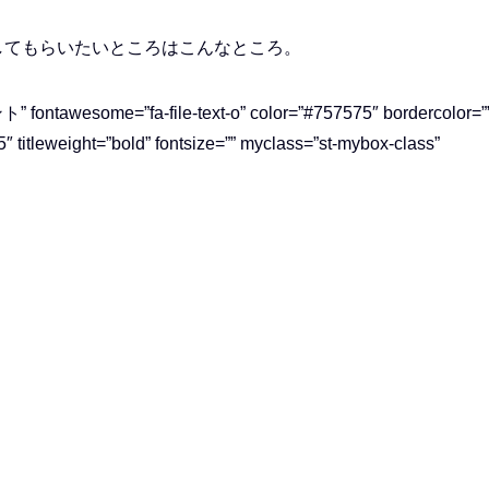
してもらいたいところはこんなところ。
wesome=”fa-file-text-o” color=”#757575″ bordercolor=”
″ titleweight=”bold” fontsize=”” myclass=”st-mybox-class”