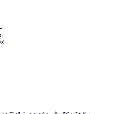
ー
R】
00】
えられているにもかかわらず、高品質のものが多い。