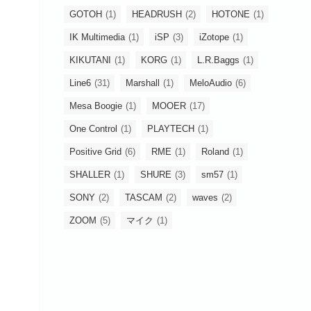
GOTOH
(1)
HEADRUSH
(2)
HOTONE
(1)
IK Multimedia
(1)
iSP
(3)
iZotope
(1)
KIKUTANI
(1)
KORG
(1)
L.R.Baggs
(1)
Line6
(31)
Marshall
(1)
MeloAudio
(6)
Mesa Boogie
(1)
MOOER
(17)
One Control
(1)
PLAYTECH
(1)
Positive Grid
(6)
RME
(1)
Roland
(1)
SHALLER
(1)
SHURE
(3)
sm57
(1)
SONY
(2)
TASCAM
(2)
waves
(2)
ZOOM
(5)
マイク
(1)