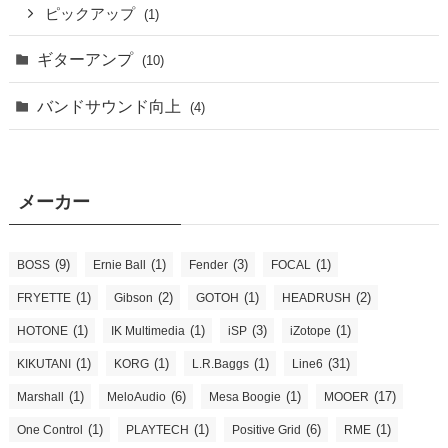
ピックアップ
(1)
ギターアンプ
(10)
バンドサウンド向上
(4)
メーカー
(9)
(1)
(3)
(1)
BOSS
Ernie Ball
Fender
FOCAL
(1)
(2)
(1)
(2)
FRYETTE
Gibson
GOTOH
HEADRUSH
(1)
(1)
(3)
(1)
HOTONE
IK Multimedia
iSP
iZotope
(1)
(1)
(1)
(31)
KIKUTANI
KORG
L.R.Baggs
Line6
(1)
(6)
(1)
(17)
Marshall
MeloAudio
Mesa Boogie
MOOER
(1)
(1)
(6)
(1)
One Control
PLAYTECH
Positive Grid
RME