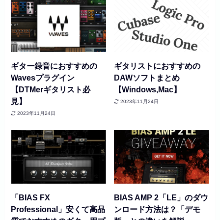
ギター録音におすすめの
ギタリストにおすすめの
Wavesプラグイン
DAWソフトまとめ
【DTMerギタリスト必
【Windows,Mac】
見】
2023年11月24日
2023年11月24日
「BIAS FX
BIAS AMP 2「LE」のダウ
Professional」安くて高品
ンロード方法は？「デモ