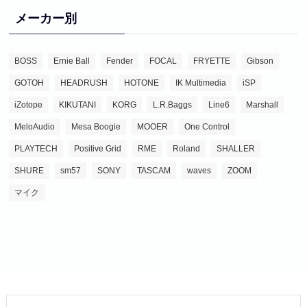
メーカー別
BOSS
Ernie Ball
Fender
FOCAL
FRYETTE
Gibson
GOTOH
HEADRUSH
HOTONE
IK Multimedia
iSP
iZotope
KIKUTANI
KORG
L.R.Baggs
Line6
Marshall
MeloAudio
Mesa Boogie
MOOER
One Control
PLAYTECH
Positive Grid
RME
Roland
SHALLER
SHURE
sm57
SONY
TASCAM
waves
ZOOM
マイク