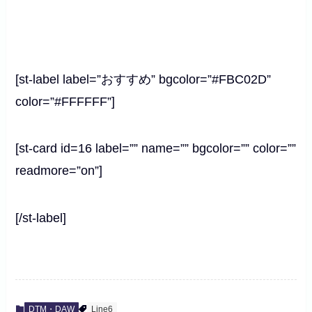
[st-label label=”おすすめ” bgcolor=”#FBC02D”
color=”#FFFFFF”]
[st-card id=16 label=”” name=”” bgcolor=”” color=””
readmore=”on”]
[/st-label]
DTM・DAW
Line6