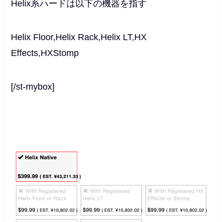
Helix系ハードは以下の機器を指す
Helix Floor,Helix Rack,Helix LT,HX
Effects,HXStomp
[/st-mybox]