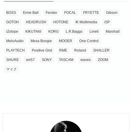
BOSS
Ernie Ball
Fender
FOCAL
FRYETTE
Gibson
GOTOH
HEADRUSH
HOTONE
IK Multimedia
iSP
iZotope
KIKUTANI
KORG
L.R.Baggs
Line6
Marshall
MeloAudio
Mesa Boogie
MOOER
One Control
PLAYTECH
Positive Grid
RME
Roland
SHALLER
SHURE
sm57
SONY
TASCAM
waves
ZOOM
マイク