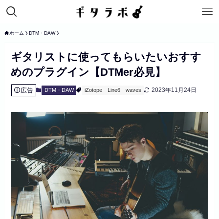
ホーム
DTM・DAW
ギタリストに使ってもらいたいおすす
めのプラグイン【DTMer必見】
広告
2023年11月24日
DTM・DAW
iZotope
Line6
waves