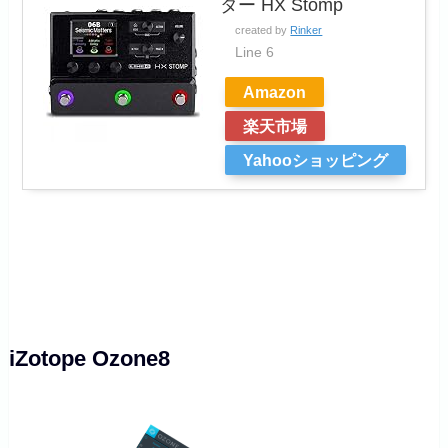
ター HX Stomp
created by
Rinker
Line 6
Amazon
楽天市場
Yahooショッピング
iZotope Ozone8