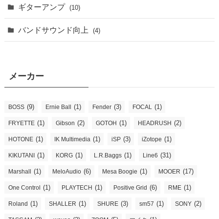
ギターアンプ
(10)
バンドサウンド向上
(4)
メーカー
(9)
(1)
(3)
(1)
BOSS
Ernie Ball
Fender
FOCAL
(1)
(2)
(1)
(2)
FRYETTE
Gibson
GOTOH
HEADRUSH
(1)
(1)
(3)
(1)
HOTONE
IK Multimedia
iSP
iZotope
(1)
(1)
(1)
(31)
KIKUTANI
KORG
L.R.Baggs
Line6
(1)
(6)
(1)
(17)
Marshall
MeloAudio
Mesa Boogie
MOOER
(1)
(1)
(6)
(1)
One Control
PLAYTECH
Positive Grid
RME
(1)
(1)
(3)
(1)
(2)
Roland
SHALLER
SHURE
sm57
SONY