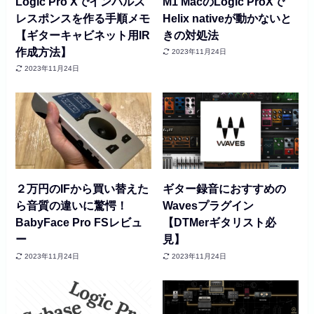
Logic Pro Xでインパルス
M1 MacのLogic ProXで
レスポンスを作る手順メモ
Helix nativeが動かないと
【ギターキャビネット用IR
きの対処法
作成方法】
2023年11月24日
2023年11月24日
２万円のIFから買い替えた
ギター録音におすすめの
ら音質の違いに驚愕！
Wavesプラグイン
BabyFace Pro FSレビュ
【DTMerギタリスト必
ー
見】
2023年11月24日
2023年11月24日