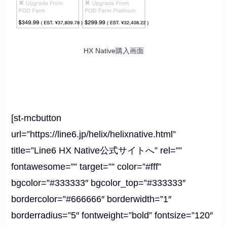
HX Native購入画面
[st-mcbutton
url=”https://line6.jp/helix/helixnative.html”
title=”Line6 HX Native公式サイトへ” rel=””
fontawesome=”” target=”” color=”#fff”
bgcolor=”#333333″ bgcolor_top=”#333333″
bordercolor=”#666666″ borderwidth=”1″
borderradius=”5″ fontweight=”bold” fontsize=”120″