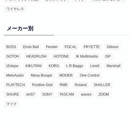
ワイヤレス
メーカー別
BOSS
Ernie Ball
Fender
FOCAL
FRYETTE
Gibson
GOTOH
HEADRUSH
HOTONE
IK Multimedia
iSP
iZotope
KIKUTANI
KORG
L.R.Baggs
Line6
Marshall
MeloAudio
Mesa Boogie
MOOER
One Control
PLAYTECH
Positive Grid
RME
Roland
SHALLER
SHURE
sm57
SONY
TASCAM
waves
ZOOM
マイク