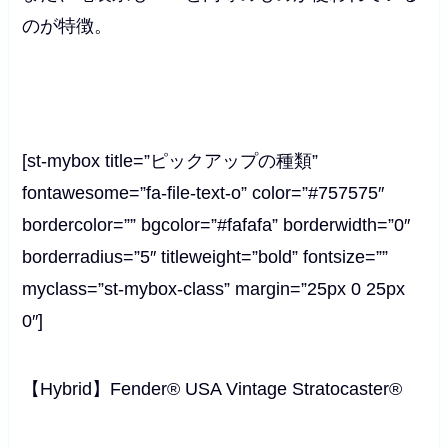
のが特徴。
[st-mybox title=”ピックアップの種類”
fontawesome=”fa-file-text-o” color=”#757575″
bordercolor=”” bgcolor=”#fafafa” borderwidth=”0″
borderradius=”5″ titleweight=”bold” fontsize=””
myclass=”st-mybox-class” margin=”25px 0 25px
0″]
【Hybrid】Fender® USA Vintage Stratocaster®