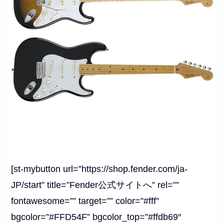
[st-mybutton url=”https://shop.fender.com/ja-
JP/start” title=”Fender公式サイトへ” rel=””
fontawesome=”” target=”” color=”#fff”
bgcolor=”#FFD54F” bgcolor_top=”#ffdb69″