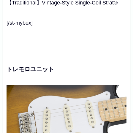
【Traditional】Vintage-Style Single-Coil Strat®
[/st-mybox]
トレモロユニット