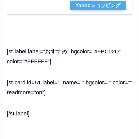
Yahooショッピング
[st-label label=”おすすめ” bgcolor=”#FBC02D”
color=”#FFFFFF”]
[st-card id=51 label=”” name=”” bgcolor=”” color=””
readmore=”on”]
[/st-label]