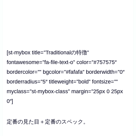
[st-mybox title=”Traditionalの特徴”
fontawesome=”fa-file-text-o” color=”#757575″
bordercolor=”” bgcolor=”#fafafa” borderwidth=”0″
borderradius=”5″ titleweight=”bold” fontsize=””
myclass=”st-mybox-class” margin=”25px 0 25px
0″]
定番の見た目＋定番のスペック。