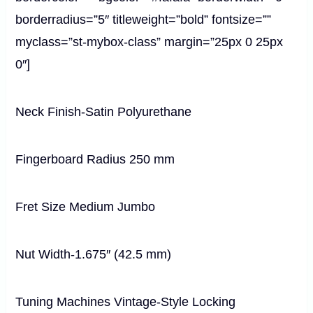
borderradius=”5″ titleweight=”bold” fontsize=””
myclass=”st-mybox-class” margin=”25px 0 25px
0″]
Neck Finish-Satin Polyurethane
Fingerboard Radius 250 mm
Fret Size Medium Jumbo
Nut Width-1.675″
(
42.5 mm
)
Tuning Machines Vintage-Style Locking