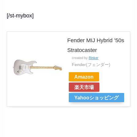
[/st-mybox]
Fender MIJ Hybrid ’50s
Stratocaster
created by
Rinker
Fender(フェンダー)
Amazon
楽天市場
Yahooショッピング