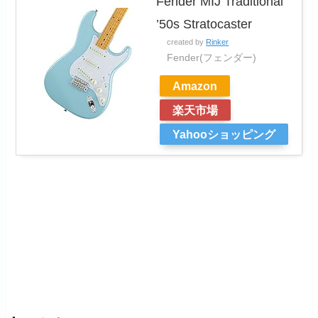
Fender MIJ Traditional
’50s Stratocaster
created by
Rinker
Fender(フェンダー)
Amazon
楽天市場
Yahooショッピング