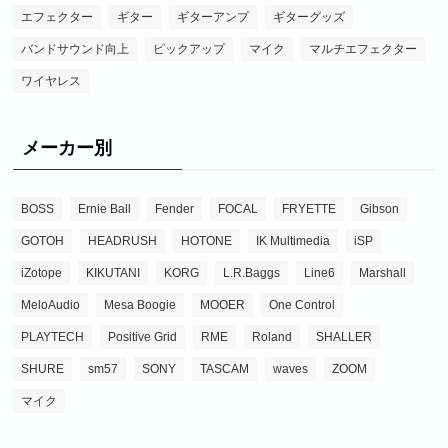
エフェクター
ギター
ギターアンプ
ギターグッズ
バンドサウンド向上
ピックアップ
マイク
マルチエフェクター
ワイヤレス
メーカー別
BOSS
Ernie Ball
Fender
FOCAL
FRYETTE
Gibson
GOTOH
HEADRUSH
HOTONE
IK Multimedia
iSP
iZotope
KIKUTANI
KORG
L.R.Baggs
Line6
Marshall
MeloAudio
Mesa Boogie
MOOER
One Control
PLAYTECH
Positive Grid
RME
Roland
SHALLER
SHURE
sm57
SONY
TASCAM
waves
ZOOM
マイク