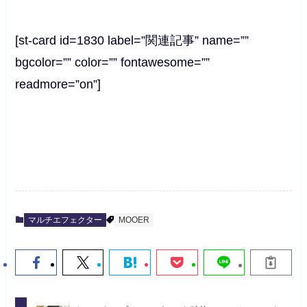
[st-card id=1830 label=”関連記事” name=””
bgcolor=”” color=”” fontawesome=””
readmore=”on”]
マルチエフェクター
MOOER