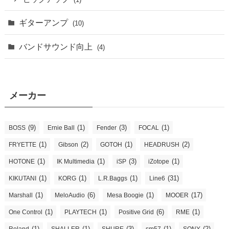
ギターアンプ
(10)
バンドサウンド向上
(4)
メーカー
(9)
(1)
(3)
(1)
BOSS
Ernie Ball
Fender
FOCAL
(1)
(2)
(1)
(2)
FRYETTE
Gibson
GOTOH
HEADRUSH
(1)
(1)
(3)
(1)
HOTONE
IK Multimedia
iSP
iZotope
(1)
(1)
(1)
(31)
KIKUTANI
KORG
L.R.Baggs
Line6
(1)
(6)
(1)
(17)
Marshall
MeloAudio
Mesa Boogie
MOOER
(1)
(1)
(6)
(1)
One Control
PLAYTECH
Positive Grid
RME
(1)
(1)
(3)
(1)
(2)
Roland
SHALLER
SHURE
sm57
SONY