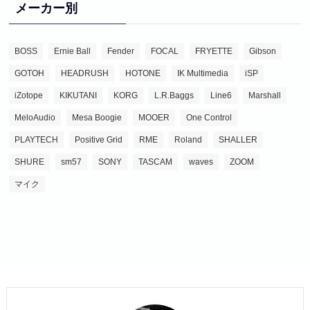
メーカー別
BOSS
Ernie Ball
Fender
FOCAL
FRYETTE
Gibson
GOTOH
HEADRUSH
HOTONE
IK Multimedia
iSP
iZotope
KIKUTANI
KORG
L.R.Baggs
Line6
Marshall
MeloAudio
Mesa Boogie
MOOER
One Control
PLAYTECH
Positive Grid
RME
Roland
SHALLER
SHURE
sm57
SONY
TASCAM
waves
ZOOM
マイク