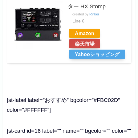
ター HX Stomp
created by
Rinker
Line 6
Amazon
楽天市場
Yahooショッピング
[st-label label=”おすすめ” bgcolor=”#FBC02D”
color=”#FFFFFF”]
[st-card id=16 label=”” name=”” bgcolor=”” color=””